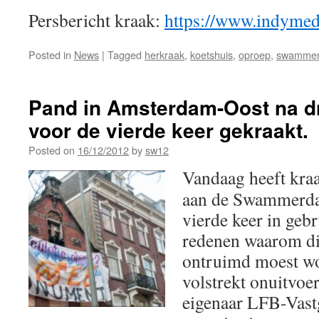
Persbericht kraak:
https://www.indymed
Posted in
News
|
Tagged
herkraak
,
koetshuis
,
oproep
,
swamme
Pand in Amsterdam-Oost na dr
voor de vierde keer gekraakt.
Posted on
16/12/2012
by
sw12
Vandaag heeft kra
aan de Swammerda
vierde keer in ge
redenen waarom di
ontruimd moest w
volstrekt onuitvoe
eigenaar LFB-Vast