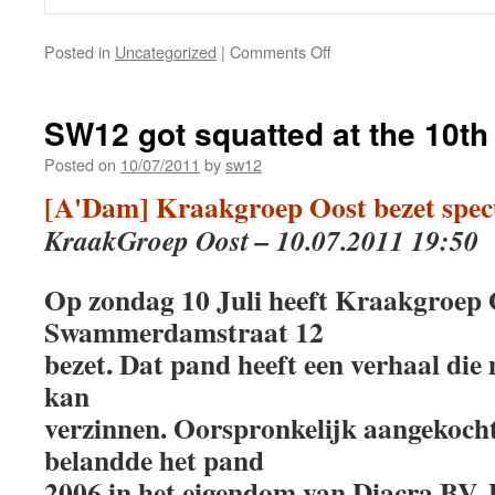
Posted in
Uncategorized
|
Comments Off
SW12 got squatted at the 10th
Posted on
10/07/2011
by
sw12
[A'Dam] Kraakgroep Oost bezet spec
KraakGroep Oost – 10.07.2011 19:50
Op zondag 10 Juli heeft Kraakgroep 
Swammerdamstraat 12
bezet. Dat pand heeft een verhaal die 
kan
verzinnen. Oorspronkelijk aangekoch
belandde het pand
2006 in het eigendom van Diacra BV.