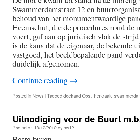
De motie kwam tot stand na de inbreng
Swammerdamstraat 12 en buurtorganisati
behoud van het monumentwaardige pand 
Heemschut, die de procedures rond de
voert, gaf aan op juridisch vlak de strij
is de kans dat de eigenaar, de bekende 
vastgoed, het beeldbepalende pand verd
duidelijk afgenomen.
Continue reading
→
Posted in
News
|
Tagged
deelraad Oost
,
herkraak
,
swammerdam
Uitnodiging voor de Buurt m.b
Posted on
18/12/2012
by
sw12
Beste buren,