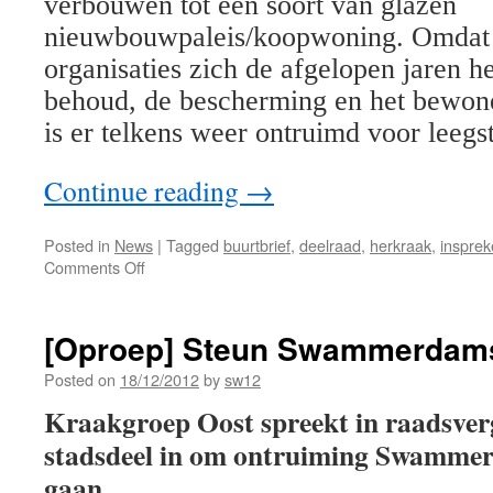
verbouwen tot een soort van glazen
nieuwbouwpaleis/koopwoning. Omdat d
organisaties zich de afgelopen jaren h
behoud, de bescherming en het bewone
is er telkens weer ontruimd voor leegs
Continue reading
→
Posted in
News
|
Tagged
buurtbrief
,
deelraad
,
herkraak
,
inspre
Comments Off
[Oproep] Steun Swammerdams
Posted on
18/12/2012
by
sw12
Kraakgroep Oost spreekt in raadsver
stadsdeel in om ontruiming Swammer
gaan.