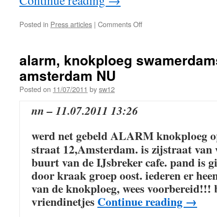
Continue reading
→
Posted in
Press articles
|
Comments Off
alarm, knokploeg swamerdams
amsterdam NU
Posted on
11/07/2011
by
sw12
nn – 11.07.2011 13:26
werd net gebeld ALARM knokploeg 
straat 12,Amsterdam. is zijstraat van 
buurt van de IJsbreker cafe. pand is g
door kraak groep oost. iederen er hee
van de knokploeg, wees voorbereid!!! b
vriendinetjes
Continue reading
→