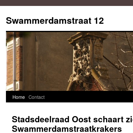
Swammerdamstraat 12
Home
Contact
Skip
to
Stadsdeelraad Oost schaart zi
content
Swammerdamstraatkrakers